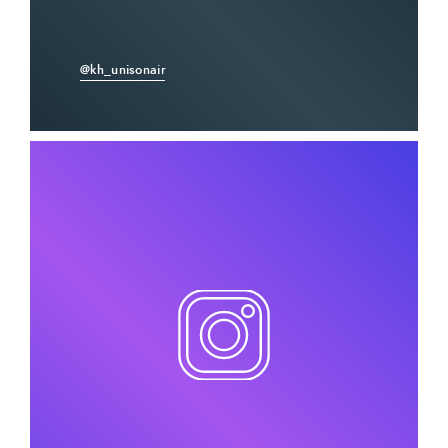
@kh_unisonair