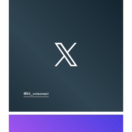
@kh_unisonair